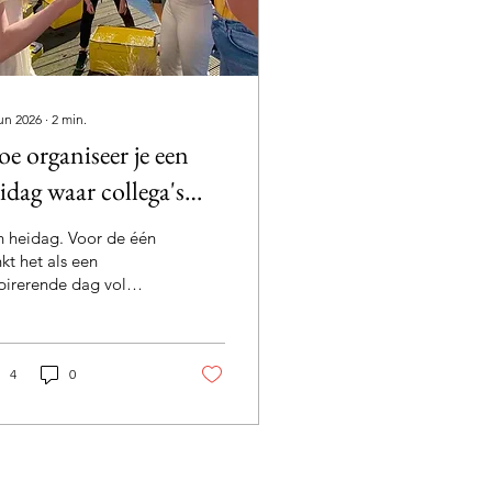
jun 2026
∙
2
min.
e organiseer je een
idag waar collega's
ht enthousiast van
n heidag. Voor de één
orden?
nkt het als een
pirerende dag vol
euwe ideeën, voor de
er als urenlang
gaderen in een saaie
rgaderruimte. En
4
0
cies daar gaat het
k mis. Een succesvolle
dag draait niet om
g meer overleg, maar
verbinding, inspiratie