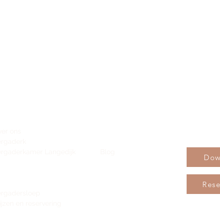
Download 
er ons
Sponsoring en
ergaderk
amer Alkmaar
Samenwerken
rgaderkamer Langedijk
Blog
Dow
ambuilding
Reviews
ambuilding Langedijk
Contact
ambuilding Alkmaar
Rese
rgadersloep
ijzen en reservering