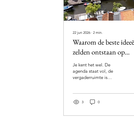
22 jun 2026
∙
2
min.
Waarom de beste idee
zelden ontstaan op
kantoor
Je kent het wel. De
agenda staat vol, de
vergaderruimte is
gereserveerd en iedereen
schuift aan met een
laptop voor zich. De
intenties zijn goed, maar
3
0
na een paar uur merk je
dat de energie wegzakt.
Het gesprek blijft hangen
in de waan van de dag en
de echt vernieuwende