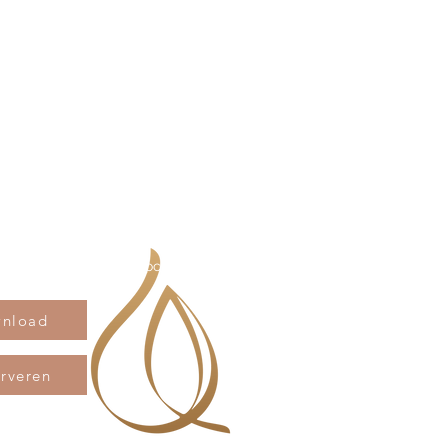
hier onze informatiebrochure
nload
rveren