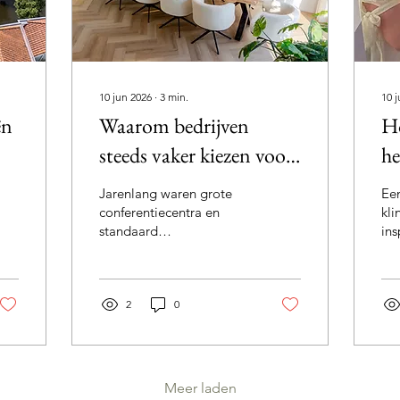
10 jun 2026
∙
3
min.
10 
ën
Waarom bedrijven
Ho
steeds vaker kiezen voor
he
kleinschalige locaties
éc
Jarenlang waren grote
Ee
w
conferentiecentra en
kli
standaard
ins
vergaderlocaties de
ni
vanzelfsprekende keuze
and
voor
ver
bedrijfsbijeenkomsten.
2
0
ve
Maar die trend verandert.
pre
Steeds meer organisaties
vaa
kiezen bewust voor
hei
kleinschalige locaties.
nó
Meer laden
Niet omdat groter niet
om 