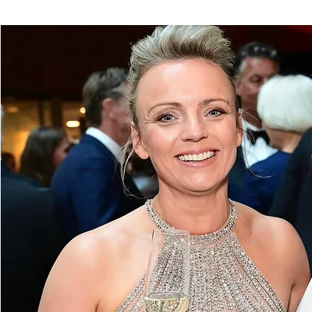
ideeën blijven uit. Juist
daarom kiezen steeds
meer organisaties ervoor
om hun vergadering
buiten de eigen
werkomgeving te
organiseren. Een andere
omgeving zorgt voor een
andere mindset Wanneer
je team letterlijk uit de...