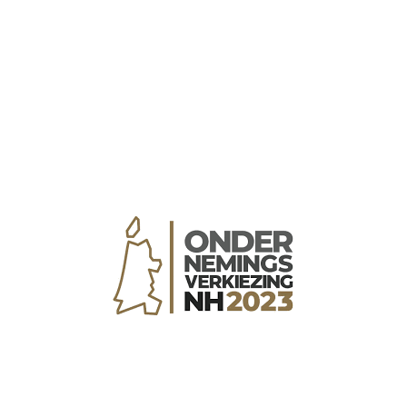
 nieuwe energie. Hoe
g je ervoor dat
lega's na afloop
ggen: "Dit moeten we
er doen"? In deze
og delen we de
rediënten voor een
dag die niet alleen
tig is, maar ook leuk
 waardevol. Begin met
...