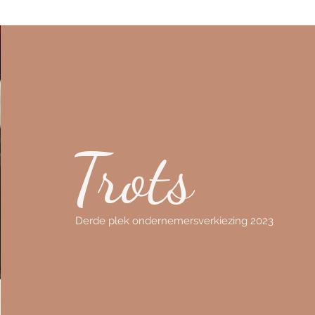
meer kan, maar omdat
en
kleiner vaak meer
zor
oplevert. Van heidagen
col
en teambuilding tot
ze
strategische sessies en
vak
personeelsuitjes:
bl
bedrijven ontdekken dat
ing
een persoonlijke
hei
omgeving zorgt voor
nut
Trots
meer verbinding, betere
en
gesprekken en een
een
hogere betrokkenheid.
De...
Derde plek ondernemersverkiezing 2023