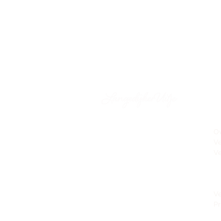
Vergaderkamer Langedijk
Ov
Veilingweg 12a
V
1723 MV Noord-Scharwoude
Ve
Te
Vergaderkamer Alkmaar
Te
Verdronkenoord 107B
Te
1811 BD Alkmaar
Ve
Pr
06 - 54 76 46 27