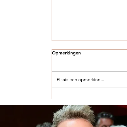
Opmerkingen
Plaats een opmerking...
Waarom bedrijven steeds
vaker kiezen voor
kleinschalige locaties