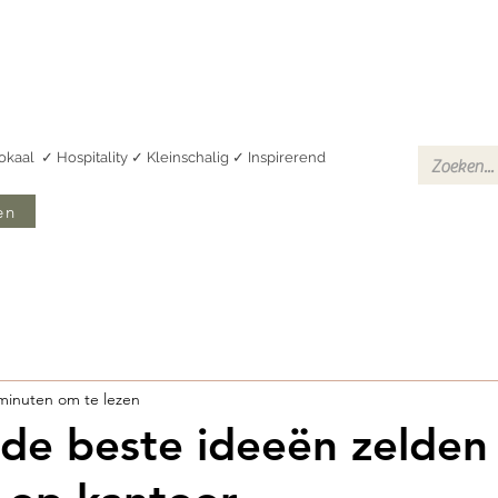
Vergaderen Langedijk
Vergaderen & Teambuilding
Vergadersloe
Lokaal ✓ Hospitality ✓ Kleinschalig ✓ Inspirerend
en
minuten om te lezen
de beste ideeën zelden