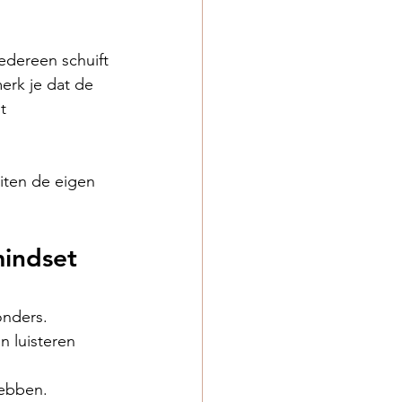
edereen schuift 
erk je dat de 
t 
iten de eigen 
mindset
onders. 
 luisteren 
hebben.