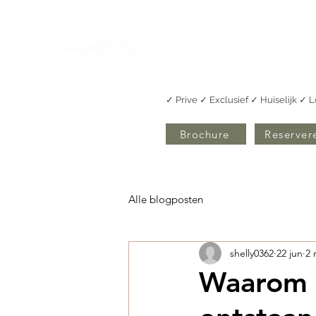
Over
Vergaderen Alkmaar
✓ Prive ✓ Exclusief ✓ Huiselijk ✓ 
Brochure
Reserver
Alle blogposten
shelly0362
22 jun
2 
Waarom 