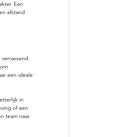
akter. Een 
en afstand 
 verrassend 
 om 
ar een ideale 
erlijk in 
ving of een 
en team naar 