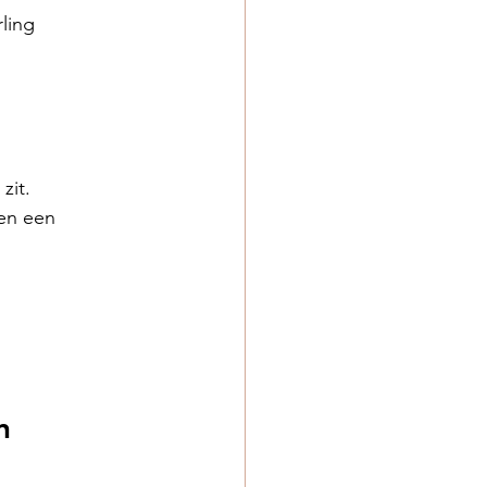
ling 
zit.
en een 
n 