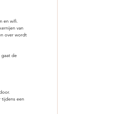
 en wifi.
kernijen van 
n over wordt 
 gaat de 
door.
 tijdens een 